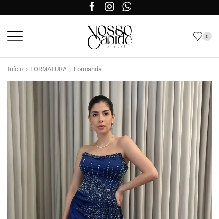
0
Início
FORMATURA
Formanda