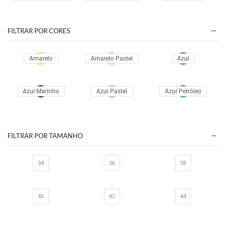
GLORIARABELLO
HONORIA
JUNIOR CONCEPT
FILTRAR POR CORES
KRAS
LIA RABELLO
NOSSO CABIDE
PATRICIA BONALDI
SHERRI HILL
THAYS TEMPONI
UNITYSEVEN
VICTOR ZERBINATO
VICTORIA
FILTRAR POR TAMANHO
34
36
38
40
42
44