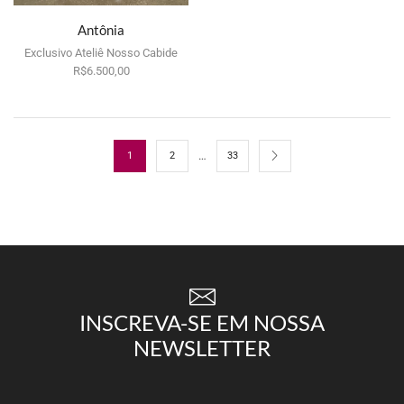
Antônia
Exclusivo Ateliê Nosso Cabide
R$
Por aluguel
6.500,00
…
1
2
33
INSCREVA-SE EM NOSSA
NEWSLETTER