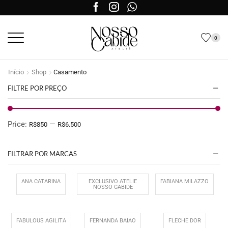
0
Início
Shop
Casamento
FILTRE POR PREÇO
Price:
—
R$850
R$6.500
FILTRAR POR MARCAS
ANA CATARINA
EXCLUSIVO ATELIÊ
FABIANA MILAZZO
NOSSO CABIDE
FABULOUS AGILITÁ
FERNANDA BAIAO
FLECHE DOR