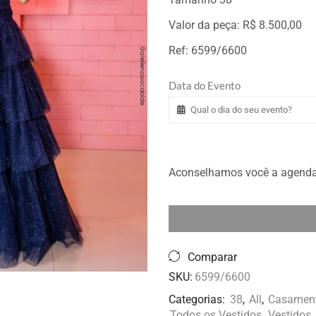
Valor da peça: R$ 8.500,00
Ref: 6599/6600
Data do Evento
Aconselhamos você a agendar 
Comparar
SKU:
6599/6600
Categorias:
38
,
All
,
Casamen
Todos os Vestidos
,
Vestidos