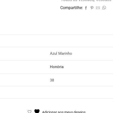
Compartilhe:
Azul Marinho
Honória
38
Adicionar aos meus desejos