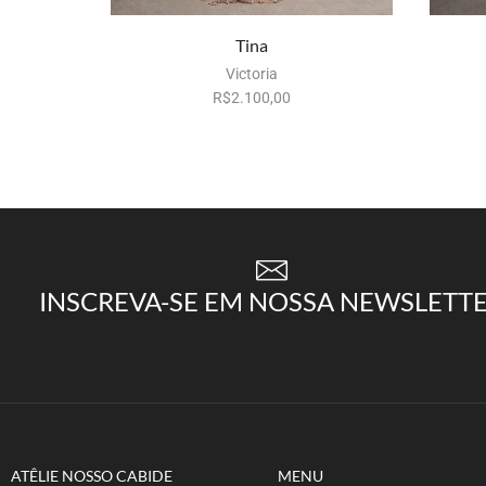
Tina
Victoria
R$
Por aluguel
2.100,00
INSCREVA-SE EM NOSSA NEWSLETT
ATÊLIE NOSSO CABIDE
MENU