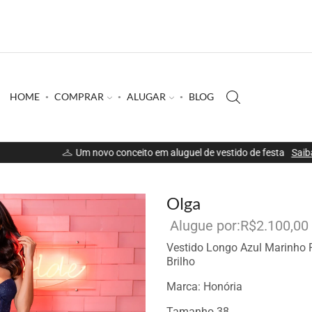
HOME
COMPRAR
ALUGAR
BLOG
Um novo conceito em aluguel de vestido de festa
Saiba mais
Olga
R$
2.100,00
Vestido Longo Azul Marinho
Brilho
Marca: Honória
Tamanho 38