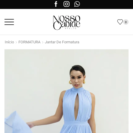
0
Início
FORMATURA
Jantar De Formatura