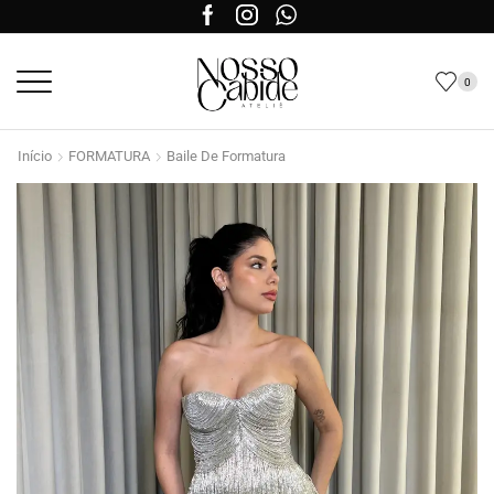
0
Início
FORMATURA
Baile De Formatura