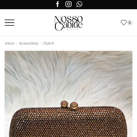
0
Início
Acessórios
Clutch