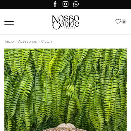
0
Início
Acessórios
Clutch