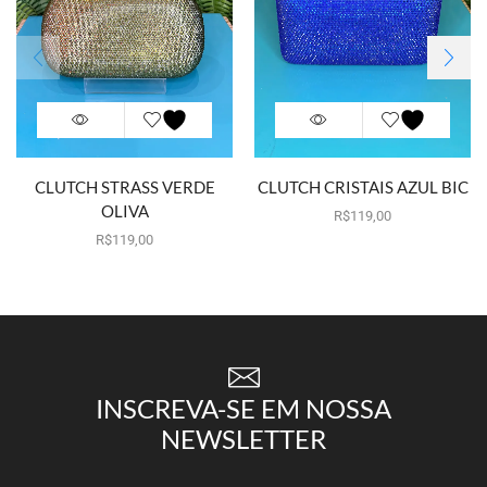
CLUTCH STRASS VERDE
CLUTCH CRISTAIS AZUL BIC
OLIVA
Por aluguel
R$
119,00
Por aluguel
R$
119,00
INSCREVA-SE EM NOSSA
NEWSLETTER