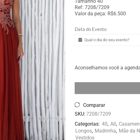
Tamanho 40
Ref: 7208/7209
Valor da peça: R$6.500
Data do Evento
Aconselhamos você a agendar 
Comparar
SKU:
7208/7209
Categorias:
40
,
All
,
Casamen
Longos
,
Madrinha
,
Mãe da N
Vestidos