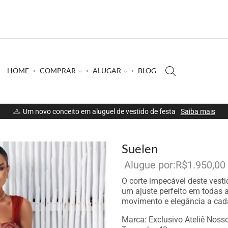
HOME
COMPRAR
ALUGAR
BLOG
Um novo conceito em aluguel de vestido de festa
Saiba mais
Suelen
R$
1.950,00
O corte impecável deste vesti
um ajuste perfeito em todas a
movimento e elegância a cada
Marca: Exclusivo Ateliê Noss