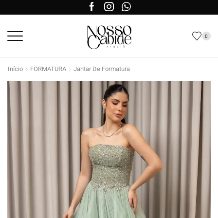
0
Início
FORMATURA
Jantar De Formatura