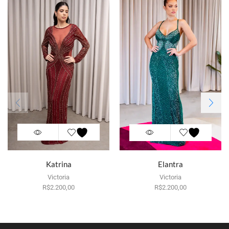
Katrina
Elantra
Victoria
Victoria
R$
Por aluguel
2.200,00
R$
Por aluguel
2.200,00