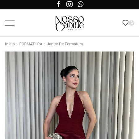
0
Início
FORMATURA
Jantar De Formatura