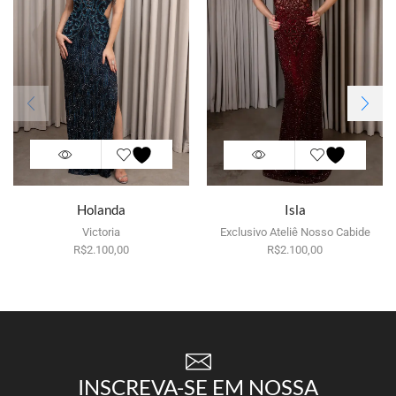
Holanda
Isla
Victoria
Exclusivo Ateliê Nosso Cabide
R$
Por aluguel
2.100,00
R$
Por aluguel
2.100,00
INSCREVA-SE EM NOSSA