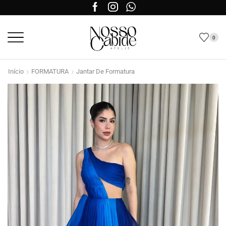
0
Início
FORMATURA
Jantar De Formatura