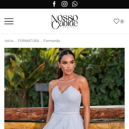
0
Início
FORMATURA
Formanda