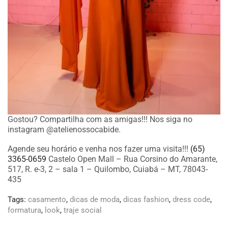
Gostou? Compartilha com as amigas!!! Nos siga no
instagram @atelienossocabide.
Agende seu horário e venha nos fazer uma visita!!!
(65)
3365-0659
Castelo Open Mall – Rua Corsino do Amarante,
517, R. e-3, 2 – sala 1 – Quilombo, Cuiabá – MT, 78043-
435
Tags:
casamento
,
dicas de moda
,
dicas fashion
,
dress code
,
formatura
,
look
,
traje social