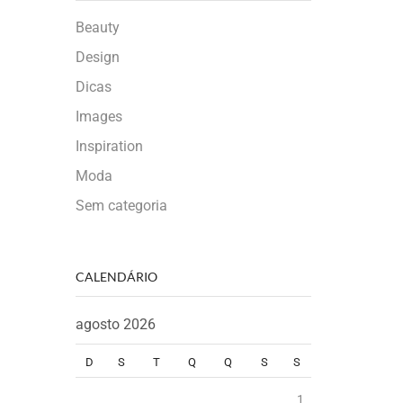
Beauty
Design
Dicas
Images
Inspiration
Moda
Sem categoria
CALENDÁRIO
agosto 2026
D
S
T
Q
Q
S
S
1