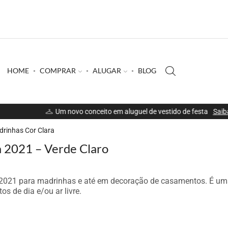
HOME
COMPRAR
ALUGAR
BLOG
Um novo conceito em aluguel de vestido de festa
Saiba mais
drinhas Cor Clara
a 2021 – Verde Claro
e 2021 para madrinhas e até em decoração de casamentos. É um
s de dia e/ou ar livre.