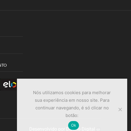
NTO
Nós utilizamos cookies para melhorar
sua experiência em nosso site. Para
continuar navegando, é só clicar no
botão:
Ok
Desenvolvido por Diseño Digital