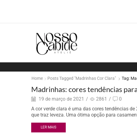
Home
Posts Tagged "madrinhas Cor Clara"
Tag: Ma
Madrinhas: cores tendências par
19 de março de 2021
/
2861
/
0
A cor verde clara é uma das cores tendências d
que traz leveza. Uma ótima opção para casamento
LER MAIS