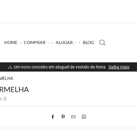
HOME
COMPRAR
ALUGAR
BLOG
Um novo conceito em aluguel de vestido de festa
Saiba mais
RMELHA
ERMELHA
0