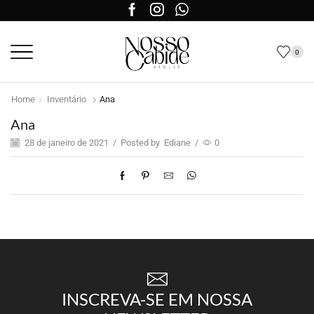
0
Home
Inventário
Ana
Ana
28 de janeiro de 2021
/
Posted by
Ediane
/
0
INSCREVA-SE EM NOSSA